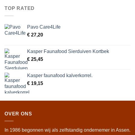
TOP RATED
Pavo Care4Life
€
27,20
Kasper Faunafood Sierduiven Kortbek
€
25,45
Kasper faunafood kalverkorrel.
€
19,15
OVER ONS
In 1986 begonnen wij als zelfstandig ondernemer in Assen.