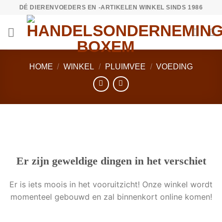
Ga
DÉ DIERENVOEDERS EN -ARTIKELEN WINKEL SINDS 1986
naar
inhoud
HOME
/
WINKEL
/
PLUIMVEE
/
VOEDING
Ga
naar
de
inhoud
Er zijn geweldige dingen in het verschiet
Er is iets moois in het vooruitzicht! Onze winkel wordt
momenteel gebouwd en zal binnenkort online komen!