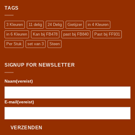
stimuleren
blijven?
van
TAGS
een
actieve
kat
3 Kleuren
11 delig
24 Delig
Gietijzer
in 4 Kleuren
in 6 Kleuren
Kan bij FB478
past bij FB840
Past bij FF931
Per Stuk
set van 3
Steen
SIGNUP FOR NEWSLETTER
Naam
(vereist)
E-mail
(vereist)
VERZENDEN