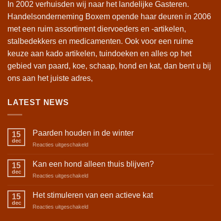
In 2002 verhuisden wij naar het landelijke Gasteren.
Handelsonderneming Boxem opende haar deuren in 2006
met een ruim assortiment diervoeders en -artikelen,
stalbedekkers en medicamenten. Ook voor een ruime
keuze aan kado artikelen, tuindoeken en alles op het
gebied van paard, koe, schaap, hond en kat, dan bent u bij
ons aan het juiste adres,
LATEST NEWS
Paarden houden in de winter
15
dec
voor
Reacties uitgeschakeld
Paarden
houden
Kan een hond alleen thuis blijven?
15
in
dec
voor
Reacties uitgeschakeld
de
Kan
winter
een
Het stimuleren van een actieve kat
15
hond
dec
voor
Reacties uitgeschakeld
alleen
Het
thuis