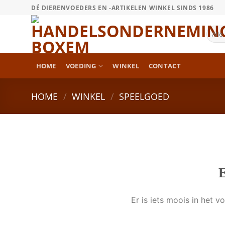
Ga
DÉ DIERENVOEDERS EN -ARTIKELEN WINKEL SINDS 1986
naar
inhoud
HOME
VOEDING
WINKEL
CONTACT
HOME
/
WINKEL
/
SPEELGOED
Ga
naar
de
inhoud
E
Er is iets moois in het