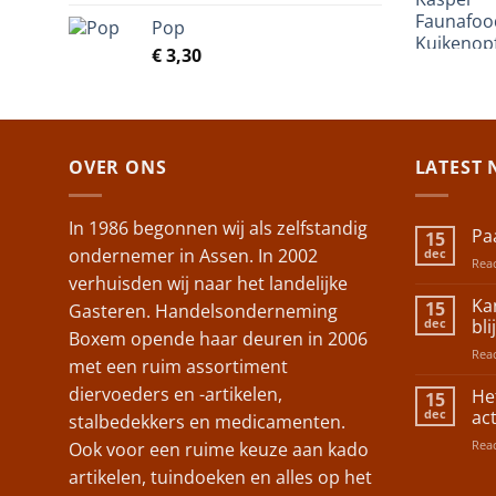
Pop
€
3,30
OVER ONS
LATEST 
In 1986 begonnen wij als zelfstandig
Pa
15
ondernemer in Assen. In 2002
dec
Reac
verhuisden wij naar het landelijke
Ka
15
Gasteren. Handelsonderneming
dec
bli
Boxem opende haar deuren in 2006
Reac
met een ruim assortiment
diervoeders en -artikelen,
He
15
dec
act
stalbedekkers en medicamenten.
Reac
Ook voor een ruime keuze aan kado
artikelen, tuindoeken en alles op het