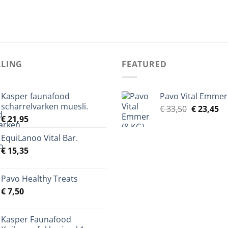
LLING
FEATURED
Kasper faunafood
Pavo Vital Emmer
scharrelvarken muesli.
Oorspronk
Hu
€
33,50
€
23,45
€
21,95
prijs
pr
was:
is:
EquiLanoo Vital Bar.
€ 33,50.
€ 
€
15,35
Pavo Healthy Treats
€
7,50
Kasper Faunafood