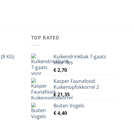
TOP RATED
 (8 KG)
Kuikendrinkbak 7-gaats
voor fles
elijke
idige
ijs
€
2,70
Kasper Faunafood
23,45.
Kuikenopfokkorrel 2
€
21,35
Buiten Vogels
€
4,40