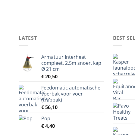
LATEST
BEST SE
Armatuur Interheat
compleet, 2.5m snoer, kap
Ø 21 cm
€
20,50
Feedomatic automatische
voerbak voor voer
(trapbak)
€
56,10
Pop
€
4,40